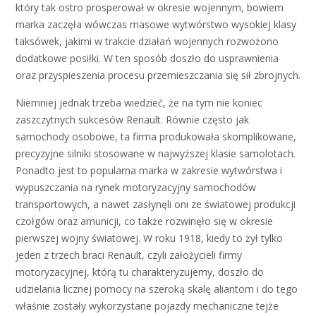
który tak ostro prosperował w okresie wojennym, bowiem
marka zaczęła wówczas masowe wytwórstwo wysokiej klasy
taksówek, jakimi w trakcie działań wojennych rozwożono
dodatkowe posiłki. W ten sposób doszło do usprawnienia
oraz przyspieszenia procesu przemieszczania się sił zbrojnych.
Niemniej jednak trzeba wiedzieć, że na tym nie koniec
zaszczytnych sukcesów Renault. Równie często jak
samochody osobowe, ta firma produkowała skomplikowane,
precyzyjne silniki stosowane w najwyższej klasie samolotach.
Ponadto jest to popularna marka w zakresie wytwórstwa i
wypuszczania na rynek motoryzacyjny samochodów
transportowych, a nawet zasłynęli oni ze światowej produkcji
czołgów oraz amunicji, co także rozwinęło się w okresie
pierwszej wojny światowej. W roku 1918, kiedy to żył tylko
jeden z trzech braci Renault, czyli założycieli firmy
motoryzacyjnej, którą tu charakteryzujemy, doszło do
udzielania licznej pomocy na szeroką skalę aliantom i do tego
właśnie zostały wykorzystane pojazdy mechaniczne tejże