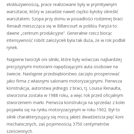
ekskluzywnością, prace realizowane były w prymitywnym
warsztacie, który w zasadzie nawet ciężko byłoby określić
warsztatem. Szopa przy domu w posiadłości rodzinnej braci
Renault mieszcząca się w Billancourt w pobliżu Paryża to
dawne „centrum produkcyjne”. Generalnie rzecz biorąc
intensywność robót założycieli była tak duża, że w rok podbili
rynek.
Najpierw tworzyli oni silniki, które były wówczas najbardziej
precyzyjnymi motorami napędzającymi auta osobowe na
świecie. Następnie przedsiębiorstwo zaczęło prosperować
jako firma z własnymi salonami motoryzacyjnymi. Pierwsza
konstrukcja, autorstwa jednego z braci, tj. Louisa Renaulta,
stworzona została w 1988 roku, a więc rok przed oficjalnym
stworzeniem marki. Pierwsza konstrukcja na sprzedaż z kolei
pojawiła się na rynku motoryzacyjnym w roku 1902. Był to
silnik charakteryzujący się mocą jakieś dwadzieścia pięć koni
mechanicznych, zaś pojemnością 3750 centymetrów
sześciennych.