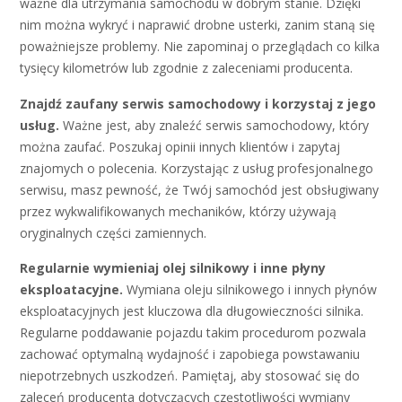
ważne dla utrzymania samochodu w dobrym stanie. Dzięki
nim można wykryć i naprawić drobne usterki, zanim staną się
poważniejsze problemy. Nie zapominaj o przeglądach co kilka
tysięcy kilometrów lub zgodnie z zaleceniami producenta.
Znajdź zaufany serwis samochodowy i korzystaj z jego
usług.
Ważne jest, aby znaleźć serwis samochodowy, który
można zaufać. Poszukaj opinii innych klientów i zapytaj
znajomych o polecenia. Korzystając z usług profesjonalnego
serwisu, masz pewność, że Twój samochód jest obsługiwany
przez wykwalifikowanych mechaników, którzy używają
oryginalnych części zamiennych.
Regularnie wymieniaj olej silnikowy i inne płyny
eksploatacyjne.
Wymiana oleju silnikowego i innych płynów
eksploatacyjnych jest kluczowa dla długowieczności silnika.
Regularne poddawanie pojazdu takim procedurom pozwala
zachować optymalną wydajność i zapobiega powstawaniu
niepotrzebnych uszkodzeń. Pamiętaj, aby stosować się do
zaleceń producenta dotyczących częstotliwości wymiany