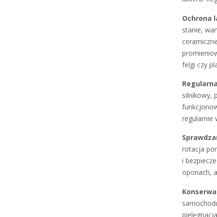
Ochrona l
stanie, wa
ceramiczne
promieniow
felgi czy p
Regularna
silnikowy,
funkcjonow
regularnie
Sprawdzan
rotacja po
i bezpiecz
oponach, a
Konserwac
samochodu,
pielęgnacj