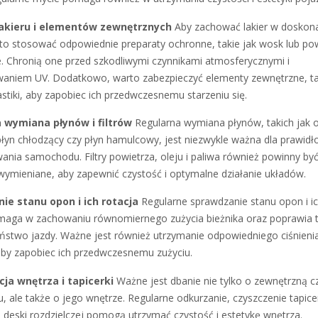
akieru i elementów zewnętrznych
Aby zachować lakier w doskon
rto stosować odpowiednie preparaty ochronne, takie jak wosk lub po
. Chronią one przed szkodliwymi czynnikami atmosferycznymi i
aniem UV. Dodatkowo, warto zabezpieczyć elementy zewnętrzne, ta
lastiki, aby zapobiec ich przedwczesnemu starzeniu się.
 wymiana płynów i filtrów
Regularna wymiana płynów, takich jak o
 płyn chłodzący czy płyn hamulcowy, jest niezwykle ważna dla prawid
ania samochodu. Filtry powietrza, oleju i paliwa również powinny by
 wymieniane, aby zapewnić czystość i optymalne działanie układów.
ie stanu opon i ich rotacja
Regularne sprawdzanie stanu opon i i
maga w zachowaniu równomiernego zużycia bieżnika oraz poprawia t
eństwo jazdy. Ważne jest również utrzymanie odpowiedniego ciśnieni
by zapobiec ich przedwczesnemu zużyciu.
ja wnętrza i tapicerki
Ważne jest dbanie nie tylko o zewnętrzną c
 ale także o jego wnętrze. Regularne odkurzanie, czyszczenie tapicer
a deski rozdzielczej pomogą utrzymać czystość i estetykę wnętrza.