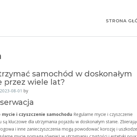
STRONA GŁ
a
utrzymać samochód w doskonałym
e przez wiele lat?
2023-08-01
by
nserwacja
 mycie i czyszczenie samochodu
Regularne mycie i czyszczenie
są kluczowe dla utrzymania pojazdu w doskonałym stanie. Zbierając
drogowa i inne zanieczyszczenia mogą powodować korozję i uszkodze
egularne mycie pomaga również w utrzymaniu czystości i estetyki poja