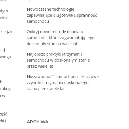
Nowoczesne technologie
ałym
zapewniające długotrwałą sprawność
włoki
samochodu
kie jak
Odkryj nowe metody dbania o
samochód, które zagwarantują jego
doskonały stan na wiele lat
lej
Najlepsze praktyki utrzymania
łowego
samochodu w doskonałym stanie
ć
przez wiele lat
Niezawodność samochodu - kluczowe
ch
czynniki utrzymania doskonałego
stanu przez wiele lat
rakcję
a w
zęść
ki i
ARCHIWA