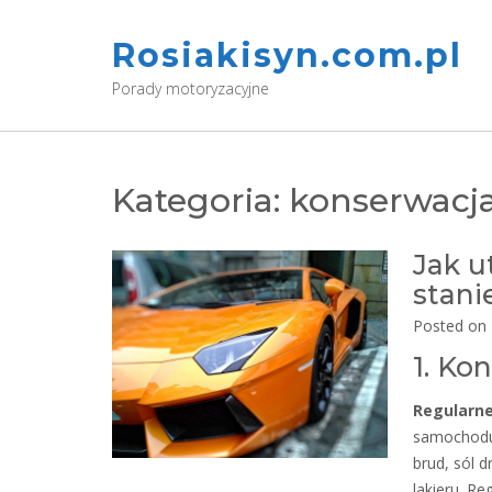
Skip
to
Rosiakisyn.com.pl
content
Porady motoryzacyjne
Kategoria:
konserwacj
Jak 
stani
Posted on
1. Ko
Regularne
samochodu 
brud, sól 
lakieru. R