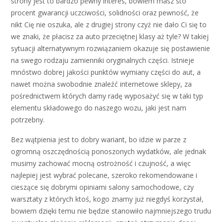
strony jest to bardzo pewny interes, bowiem masz sto
procent gwarancji uczciwości, solidności oraz pewność, że
nikt Cię nie oszuka, ale z drugiej strony czyż nie dało Ci się to
we znaki, że płacisz za auto przeciętnej klasy aż tyle? W takiej
sytuacji alternatywnym rozwiązaniem okazuje się postawienie
na swego rodzaju zamienniki oryginalnych części. Istnieje
mnóstwo dobrej jakości punktów wymiany części do aut, a
nawet można swobodnie znaleźć internetowe sklepy, za
pośrednictwem których damy radę wyposażyć się w taki typ
elementu składowego do naszego wozu, jaki jest nam
potrzebny.
Bez wątpienia jest to dobry wariant, bo idzie w parze z
ogromną oszczędnością ponoszonych wydatków, ale jednak
musimy zachować mocną ostrożność i czujność, a więc
najlepiej jest wybrać polecane, szeroko rekomendowane i
cieszące się dobrymi opiniami salony samochodowe, czy
warsztaty z których ktoś, kogo znamy już niegdyś korzystał,
bowiem dzięki temu nie będzie stanowiło najmniejszego trudu