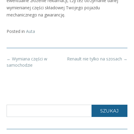
ewentualne złożenie reklamacji, czy też otrzymanie danej
wymienianej części składowej Twojego pojazdu
mechanicznego na gwarancję.
Posted in
Auta
Post
←
Wymiana części w
Renault nie tylko na szosach
→
navigation
samochodzie
SZUKAJ